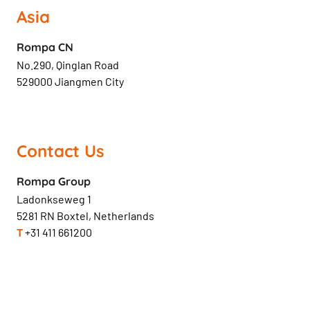
Asia
Rompa CN
No.290, Qinglan Road
529000 Jiangmen City
Contact Us
Rompa Group
Ladonkseweg 1
5281 RN Boxtel, Netherlands
T
+31 411 661200