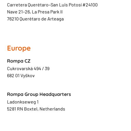
Carretera Querétaro–San Luis Potosí #24100
Nave 21–26, La Presa Park II
76210 Querétaro de Arteaga
Europe
Rompa CZ
Cukrovarská 494 / 39
682 01 Vyškov
Rompa Group Headquarters
Ladonkseweg 1
5281 RN Boxtel, Netherlands