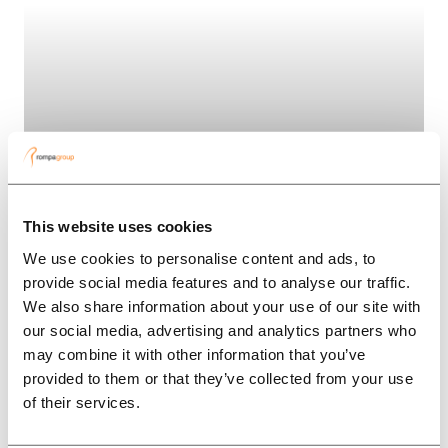
This website uses cookies
We use cookies to personalise content and ads, to
Automotive parts
provide social media features and to analyse our traffic.
We also share information about your use of our site with
The dedication and commitment
our social media, advertising and analytics partners who
of Rompa’s professional,
may combine it with other information that you’ve
international project team and
provided to them or that they’ve collected from your use
of their services.
their excellent lines of
communication with the project