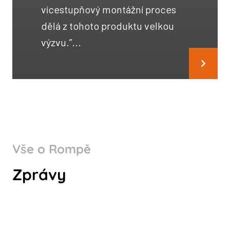
vícestupňový montážní proces
dělá z tohoto produktu velkou
výzvu.”...
Vše o Rompě
WHY CHOOSE ROMPA
Zprávy
GERMANY AS A PART OF YOUR
SUPPLY CHAIN?
Koukni na to