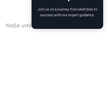
Join us on a journey from sketches to
success with our expert guidance.
Naše umístění
Kde nás najdete
North America
Rompa MX1– Plant 1
Avenida La Noria No. 110 Santa Rosa Jauregui
76220 Querétaro de Arteaga
Rompa MX2– Plant 2
Carretera Querétaro–San Luis Potosí #24100
Nave 21–26, La Presa Park II