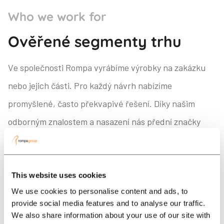
Who we work for
Ověřené segmenty trhu
Ve společnosti Rompa vyrábíme výrobky na zakázku
nebo jejich části. Pro každý návrh nabízíme
promyšlené, často překvapivé řešení. Díky našim
odborným znalostem a nasazení nás přední značky
vyhledávají pro své vysoce kvalitní vstřikované
výrobky. S "našimi" výrobky se setkáte po celém světě,
zejména v následujících segmentech.
This website uses cookies
We use cookies to personalise content and ads, to
provide social media features and to analyse our traffic.
We also share information about your use of our site with
Přečtěte si více