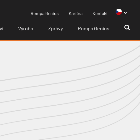
Rompa Genius
Kariéra
Kontakt
ví
Výroba
Zprávy
Rompa Genius