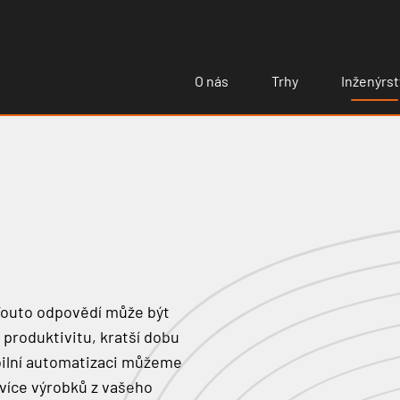
O nás
Trhy
Inženýrst
Touto odpovědí může být
 produktivitu, kratší dobu
ibilní automatizaci můžeme
 více výrobků z vašeho