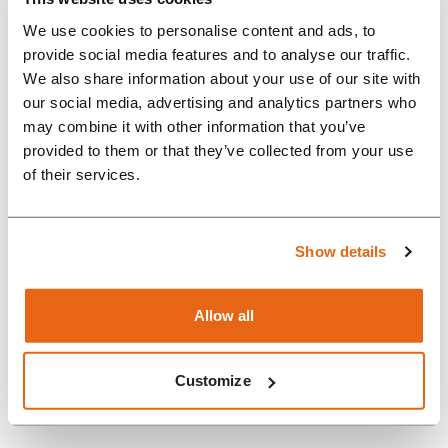
velkého množství dílů a
We use cookies to personalise content and ads, to
vícestupňový montážní proces
provide social media features and to analyse our traffic.
We also share information about your use of our site with
dělá z tohoto produktu velkou
our social media, advertising and analytics partners who
výzvu.”...
may combine it with other information that you’ve
provided to them or that they’ve collected from your use
of their services.
Show details
Allow all
Vše o Rompě
WHY CHOOSE ROMPA
Zprávy
GERMANY AS A PART OF YOUR
Customize
SUPPLY CHAIN?