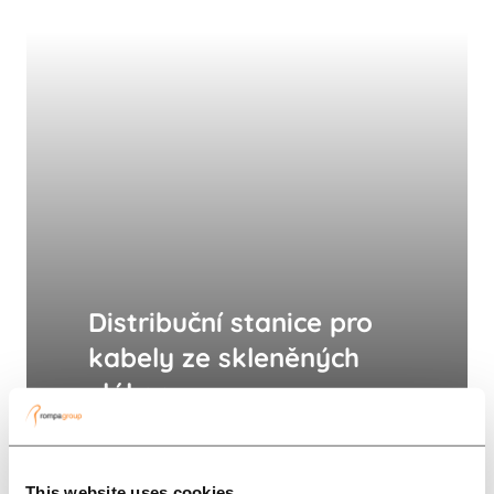
Distribuční stanice pro
kabely ze skleněných
vláken
”Široká škála komponentů,
kterou je třeba vyrábět, dodávka
This website uses cookies