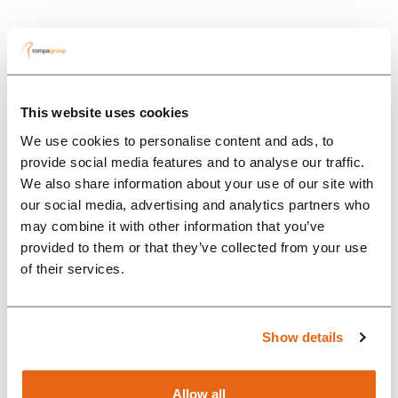
Vše o Rompě
This website uses cookies
WHY CHOOSE ROMPA
We use cookies to personalise content and ads, to
Zprávy
GERMANY AS A PART OF YOUR
provide social media features and to analyse our traffic.
We also share information about your use of our site with
SUPPLY CHAIN?
our social media, advertising and analytics partners who
may combine it with other information that you’ve
provided to them or that they’ve collected from your use
Koukni na to
of their services.
Show details
Allow all