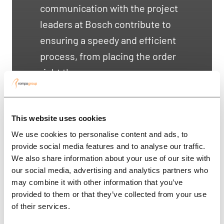
communication with the project
leaders at Bosch contribute to
ensuring a speedy and efficient
process, from placing the order
right throu...
This website uses cookies
We use cookies to personalise content and ads, to
provide social media features and to analyse our traffic.
We also share information about your use of our site with
our social media, advertising and analytics partners who
Alles über Rompa
may combine it with other information that you’ve
WHY CHOOSE ROMPA
provided to them or that they’ve collected from your use
News
GERMANY AS A PART OF YOUR
of their services.
SUPPLY CHAIN?