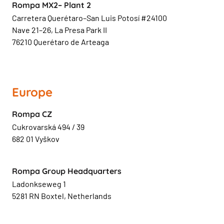
Rompa MX2– Plant 2
Carretera Querétaro–San Luis Potosí #24100
Nave 21–26, La Presa Park II
76210 Querétaro de Arteaga
Europe
Rompa CZ
Cukrovarská 494 / 39
682 01 Vyškov
Rompa Group Headquarters
Ladonkseweg 1
5281 RN Boxtel, Netherlands