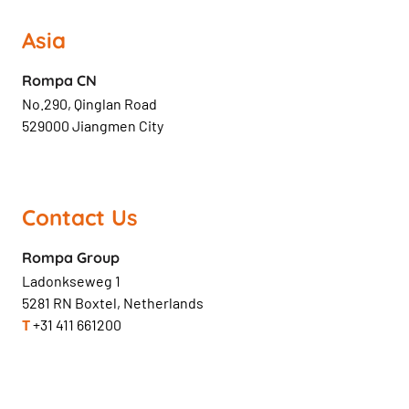
Asia
Rompa CN
No.290, Qinglan Road
529000 Jiangmen City
Contact Us
Rompa Group
Ladonkseweg 1
5281 RN Boxtel, Netherlands
T
+31 411 661200