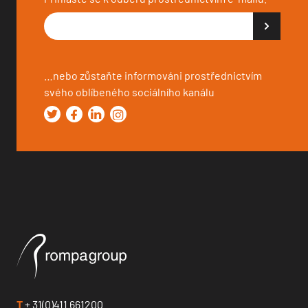
…nebo zůstaňte informováni prostřednictvím
svého oblíbeného sociálního kanálu
T
+ 31(0)411 661200