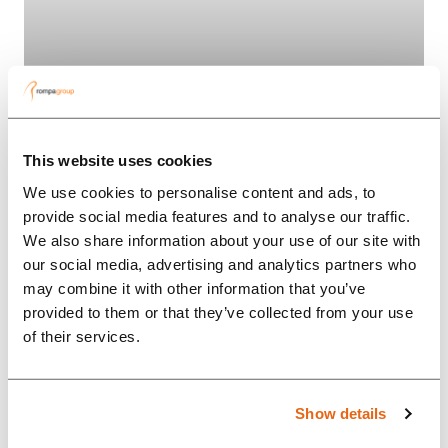
This website uses cookies
Distribuční stanice pro
We use cookies to personalise content and ads, to
kabely ze skleněných
provide social media features and to analyse our traffic.
vláken
We also share information about your use of our site with
our social media, advertising and analytics partners who
”Široká škála komponentů,
may combine it with other information that you’ve
kterou je třeba vyrábět, dodávka
provided to them or that they’ve collected from your use
of their services.
velkého množství dílů a
vícestupňový montážní proces
dělá z tohoto produktu velkou
Show details
výzvu.”...