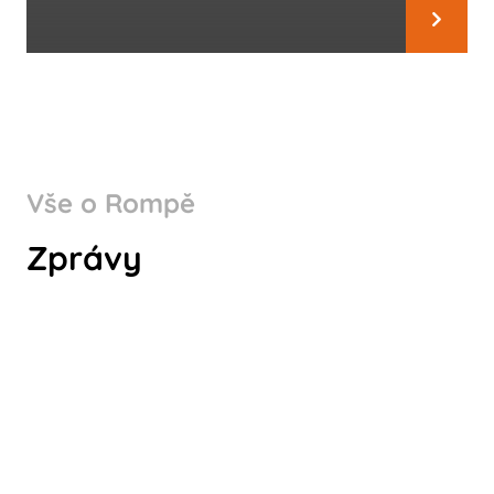
Vše o Rompě
WHY CHOOSE ROMPA
Zprávy
GERMANY AS A PART OF YOUR
SUPPLY CHAIN?
Koukni na to