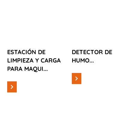
ESTACIÓN DE
DETECTOR DE
LIMPIEZA Y
HUMO
CARGA PARA
MAQUINILLAS
DE AFEITAR
ESTACIÓN DE
DETECTOR DE
LIMPIEZA Y CARGA
HUMO...
PARA MAQUI...
Leer más
Leer más
Casos
Casos
AUTOMOTIVE
ESTACIÓN DE
PARTS
DISTRIBUCIÓN