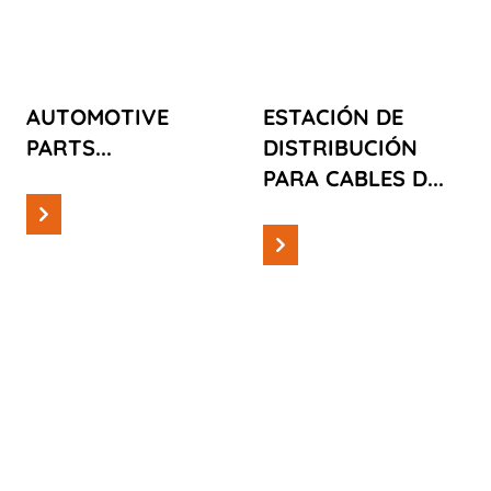
PARA CABLES
DE FIBRA DE
VIDRIO
AUTOMOTIVE
ESTACIÓN DE
PARTS...
DISTRIBUCIÓN
PARA CABLES D...
Leer más
Leer más
Casos
Casos
CONSUMER
DISPENSADORES
PLASTIC
DE TOALLAS
PARTS