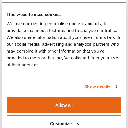
international project team and
This website uses cookies
their excellent lines of
We use cookies to personalise content and ads, to
communication with the project
provide social media features and to analyse our traffic.
leaders at Bosch contribute to
We also share information about your use of our site with
ensuring a speedy and efficient
our social media, advertising and analytics partners who
may combine it with other information that you’ve
process, from placing the order
provided to them or that they’ve collected from your use
right throu...
of their services.
Show details
Allow all
Todo sobre Rompa
Customize